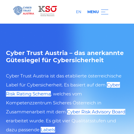
EN
MENU
Cyber Trust Austria – das anerkannte
Gütesiegel für Cybersicherheit
Cyber Trust Austria ist das etablierte österreichische
Label für Cybersicherheit. Es basiert auf dem
Cyber
Risk Rating Schema
, welches vom
Kompetenzzentrum
Sicheres Österreich in
Zusammenarbeit mit dem
Cyber Risk Advisory Board
erarbeitet wurde. Es gibt vier Qualitätsstufen und
dazu passende
Labels
.