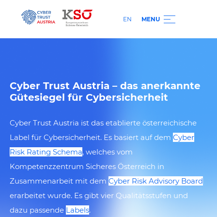
EN
MENU
Cyber Trust Austria – das anerkannte
Gütesiegel für Cybersicherheit
Cyber Trust Austria ist das etablierte österreichische
Label für Cybersicherheit. Es basiert auf dem
Cyber
Risk Rating Schema
, welches vom
Kompetenzzentrum
Sicheres Österreich in
Zusammenarbeit mit dem
Cyber Risk Advisory Board
erarbeitet wurde. Es gibt vier Qualitätsstufen und
dazu passende
Labels
.