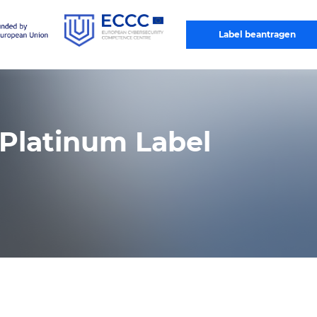
®
Cyber Trust Austria
Platinum Label
Label beantragen
 Platinum Label