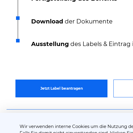
Download
der Dokumente
Ausstellung
des Labels & Eintrag 
Jetzt Label beantragen
©2025 Cyber Trust Services GmbH.
Wir verwenden interne Cookies um die Nutzung der 
Alle Rechte vorbehalten.
Falls Sie damit nicht einverstanden sind, klicken Si